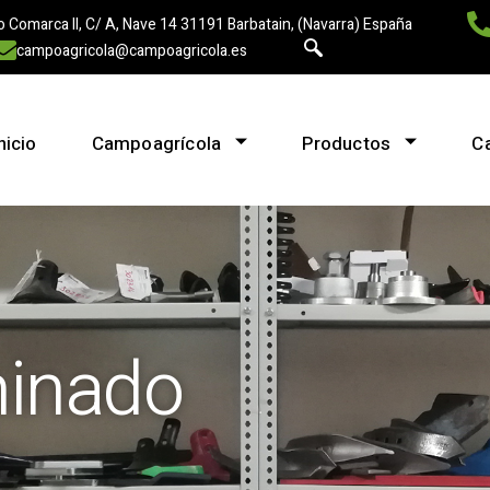
o Comarca II, C/ A, Nave 14 31191 Barbatain, (Navarra) España
campoagricola@campoagricola.es
nicio
Campoagrícola
Productos
C
minado