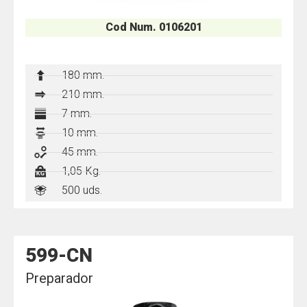
Cod Num. 0106201
180 mm.
210
mm.
7 mm.
10 mm.
45 mm.
1,05 Kg.
500 uds.
599-CN
Preparador