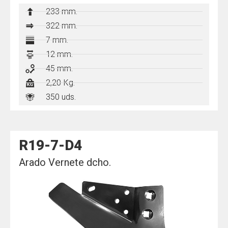
233 mm.
322
mm.
7 mm.
12 mm.
45 mm.
2,20 Kg.
350 uds.
R19-7-D4
Arado Vernete dcho.