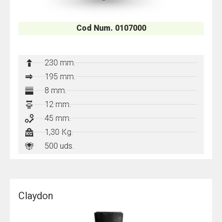
Cod Num. 0107000
230 mm.
195
mm.
8 mm.
12 mm.
45 mm.
1,30 Kg.
500 uds.
Claydon