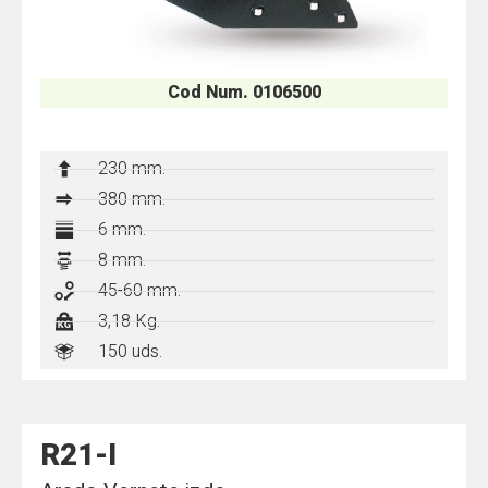
Cod Num. 0106500
230 mm.
380 mm.
6 mm.
8 mm.
45-60 mm.
3,18 Kg.
150
uds.
R21-I