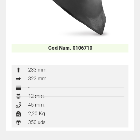
Cod Num. 0106710
233 mm.
322
mm.
-
12 mm.
45 mm.
2,20 Kg.
350 uds.