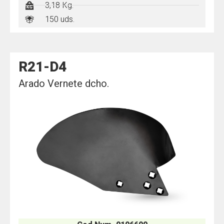
3,18 Kg.
150 uds.
R21-D4
Arado Vernete dcho.