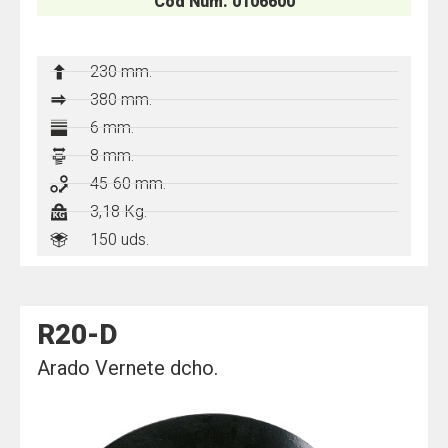
Cod Num. 0106600
230 mm.
380 mm.
6 mm.
8 mm.
45-60 mm.
3,18 Kg.
150 uds.
R20-D
Arado Vernete dcho.