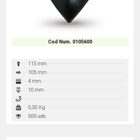
Cod Num. 0105600
115 mm.
105 mm.
4 mm.
10 mm.
-
0,30 Kg.
500 uds.