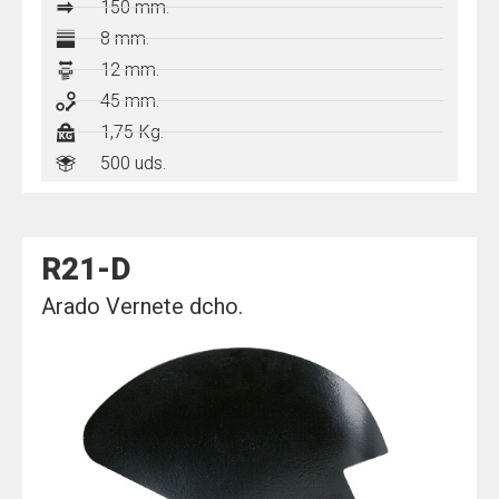
150
mm.
8 mm.
12 mm.
45 mm.
1,75 Kg.
500 uds.
R21-D
Arado Vernete dcho.