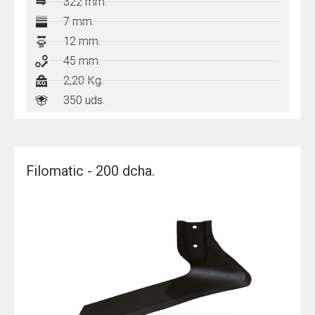
322 mm.
7 mm.
12 mm.
45 mm.
2,20 Kg.
350 uds.
Filomatic - 200 dcha.