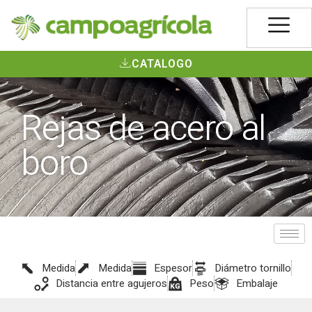
CATALOGO
Rejas de acero al
boro
Medida
Medida
Espesor
Diámetro tornillo
Distancia entre agujeros
Peso
Embalaje