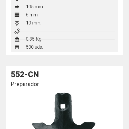
105
mm.
6 mm.
10 mm.
-
0,35 Kg.
500 uds.
552-CN
Preparador