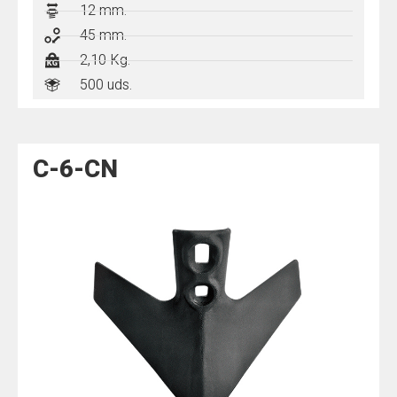
12 mm.
45 mm.
2,10 Kg.
500 uds.
C-6-CN