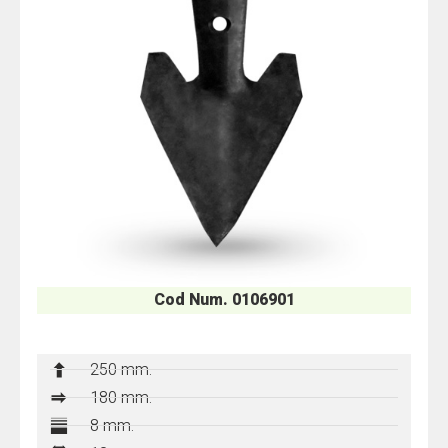
Cod Num. 0106901
250 mm.
180 mm.
8 mm.