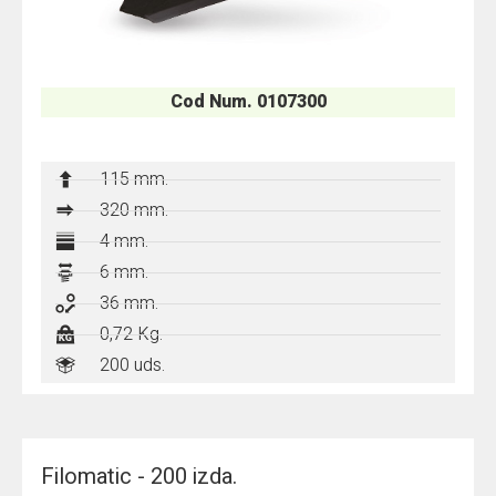
Cod Num. 0107300
115 mm.
320
mm.
4 mm.
6 mm.
36 mm.
0,72 Kg.
200 uds.
Filomatic - 200 izda.