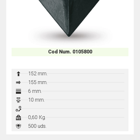
Cod Num. 0105800
152 mm.
155 mm.
6 mm.
10 mm.
-
0,60 Kg.
500 uds.