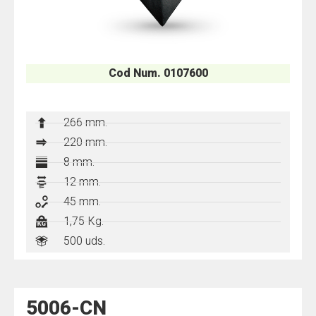
Cod Num. 0107600
266 mm.
220
mm.
8 mm.
12 mm.
45 mm.
1,75 Kg.
500 uds.
5006-CN