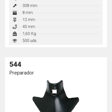
308
mm.
8 mm.
12 mm.
45 mm.
1,60 Kg.
500 uds.
544
Preparador