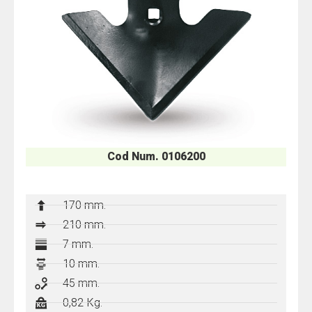
Cod Num. 0106200
170 mm.
210 mm.
7 mm.
10 mm.
45 mm.
0,82 Kg.