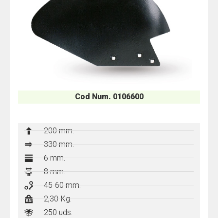
Cod Num. 0106600
200 mm.
330 mm.
6 mm.
8 mm.
45-60 mm.
2,30 Kg.
250 uds.