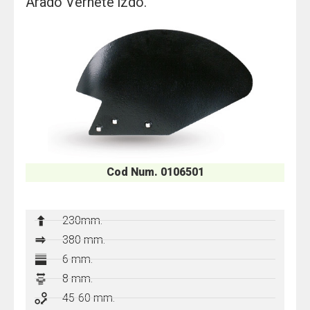
Arado Vernete izdo.
Cod Num. 0106501
230mm.
380
mm.
6 mm.
8 mm.
45-60 mm.