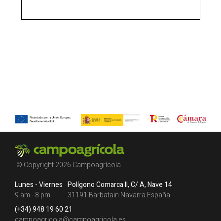
© Copyright 2026 Campoagrícola
Lunes - Viernes
Polígono Comarca II, C/ A, Nave 14
9 am - 8 pm
31191 Barbatain Navarra España
(+34) 948 19 60 21
campoagricola@campoagricola.es