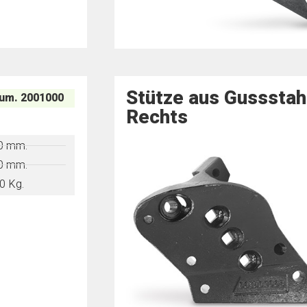
Stütze aus Gussstahl
um. 2001000
Rechts
0 mm.
0 mm.
0 Kg.