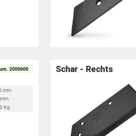
Schar​ - Rechts​
um. 2000600
5 mm.
 mm.
0 Kg.