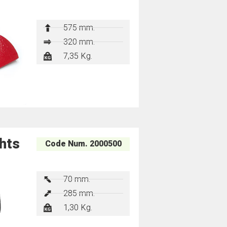
575 mm.
320 mm.
7,35 Kg.
hts
Code Num. 2000500
70 mm.
285 mm.
1,30 Kg.