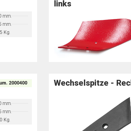
links ​
0 mm.
5 mm.
5 Kg.
Wechselspitze​ - Rec
um. 2000400
0 mm.
5 mm.
0 Kg.