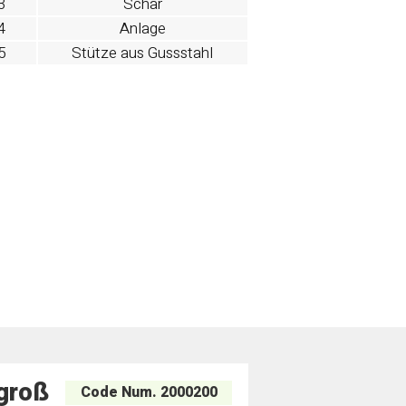
3
Schar
4
Anlage
5
Stütze aus Gussstahl
 groß
Code Num. 2000200