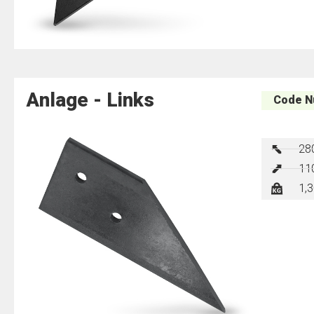
Anlage - Links
Code N
28
11
1,3