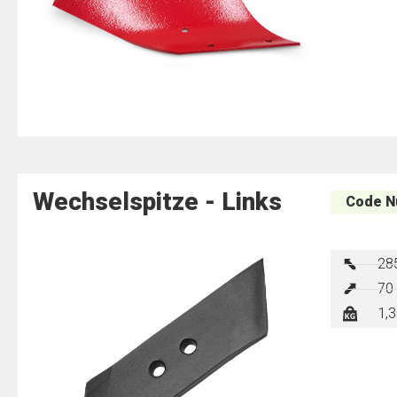
Wechselspitze​ - Links
Code N
28
70
1,3