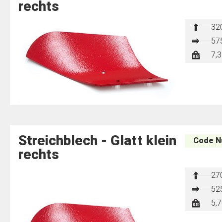
rechts
32
57
7,3
Streichblech - Glatt klein
Code N
rechts
27
52
5,7