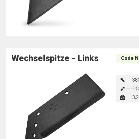
Wechselspitze​ - Links​
Code N
38
11
3,2