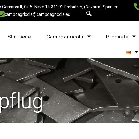
 Comarca II, C/ A, Nave 14 31191 Barbatain, (Navarra) Spanien
campoagricola@campoagricola.es
Startseite
Campoagrícola
Produkte
pflug