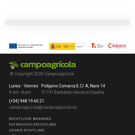
© Copyright 2026 Campoagrícola
Lunes - Viernes
Polígono Comarca II, C/ A, Nave 14
9 am - 8 pm
31191 Barbatain Navarra España
(+34) 948 19 60 21
campoagricola@campoagricola.es
RECHTLICHE WARNUNG
DATENSCHUTZRICHTLINIE
COOKIE-RICHTLINIE