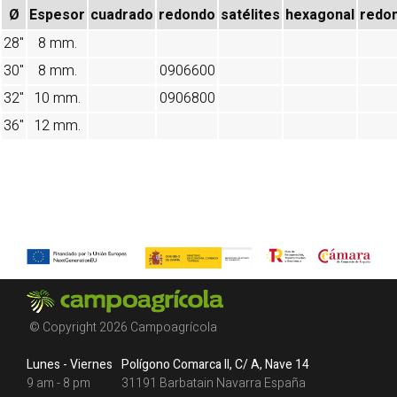
Ø
Espesor
cuadrado
redondo
satélites
hexagonal
redo
28"
8 mm.
30"
8 mm.
0906600
32"
10 mm.
0906800
36"
12 mm.
© Copyright 2026 Campoagrícola
Lunes - Viernes
Polígono Comarca II, C/ A, Nave 14
9 am - 8 pm
31191 Barbatain Navarra España