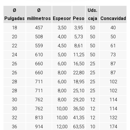
Ø
Ø
Uds.
Pulgadas
milímetros
Espesor
Peso
caja
Concavidad
18
457
3,50
3,95
50
40
20
508
4,00
5,73
50
50
22
559
4,50
8,61
50
61
24
610
5,00
11,25
50
73
26
660
6,00
16,50
25
87
26
660
8,00
22,80
25
87
28
711
6,00
18,95
25
102
28
711
8,00
25,10
25
102
30
762
8,00
29,20
12
114
30
762
10,00
36,50
12
114
32
813
10,00
41,35
12
132
36
914
12,00
63,55
10
174