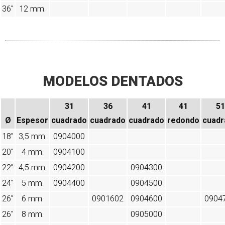
36"
12 mm.
MODELOS DENTADOS
31
36
41
41
51
Ø
Espesor
cuadrado
cuadrado
cuadrado
redondo
cuadr
18"
3,5 mm.
0904000
20"
4 mm.
0904100
22"
4,5 mm.
0904200
0904300
24"
5 mm.
0904400
0904500
26"
6 mm.
0901602
0904600
0904
26"
8 mm.
0905000