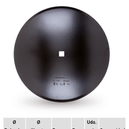
Ø
Ø
Uds.