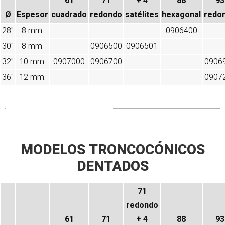
61
71
+ 4
88
93
Ø
Espesor
cuadrado
redondo
satélites
hexagonal
redo
28"
8 mm.
0906400
30"
8 mm.
0906500
0906501
32"
10 mm.
0907000
0906700
0906
36"
12 mm.
0907
MODELOS TRONCOCÓNICOS
DENTADOS
71
redondo
61
71
+ 4
88
93