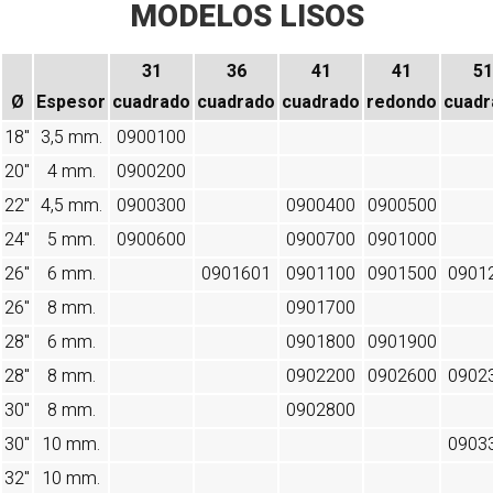
MODELOS LISOS
31
36
41
41
51
Ø
Espesor
cuadrado
cuadrado
cuadrado
redondo
cuadr
18"
3,5 mm.
0900100
20"
4 mm.
0900200
22"
4,5 mm.
0900300
0900400
0900500
24"
5 mm.
0900600
0900700
0901000
26"
6 mm.
0901601
0901100
0901500
0901
26"
8 mm.
0901700
28"
6 mm.
0901800
0901900
28"
8 mm.
0902200
0902600
0902
30"
8 mm.
0902800
30"
10 mm.
0903
32"
10 mm.