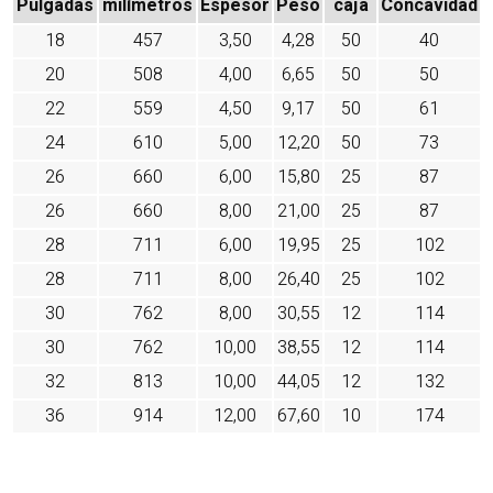
Pulgadas
milímetros
Espesor
Peso
caja
Concavidad
18
457
3,50
4,28
50
40
20
508
4,00
6,65
50
50
22
559
4,50
9,17
50
61
24
610
5,00
12,20
50
73
26
660
6,00
15,80
25
87
26
660
8,00
21,00
25
87
28
711
6,00
19,95
25
102
28
711
8,00
26,40
25
102
30
762
8,00
30,55
12
114
30
762
10,00
38,55
12
114
32
813
10,00
44,05
12
132
36
914
12,00
67,60
10
174