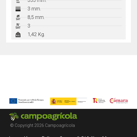
355 mm.
3 mm.
8,5 mm.
3
1,42 Kg.
© Copyright 2026 Campoagrícola