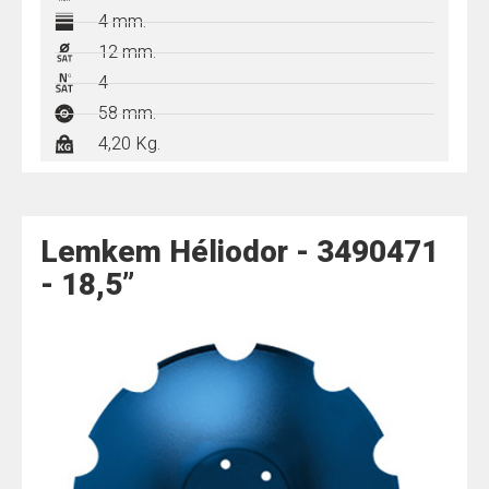
4 mm.
12 mm.
4
58 mm.
4,20 Kg.
Lemkem Héliodor - 3490471
- 18,5”