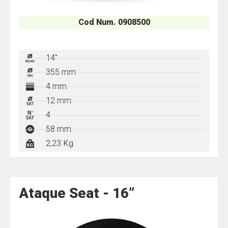
Cod Num. 0908500
14"
355 mm.
4 mm.
12 mm.
4
58 mm.
2,23 Kg.
Ataque Seat - 16”