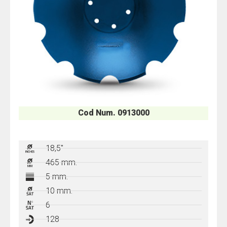
Cod Num. 0913000
18,5"
465 mm.
5 mm.
10 mm.
6
128