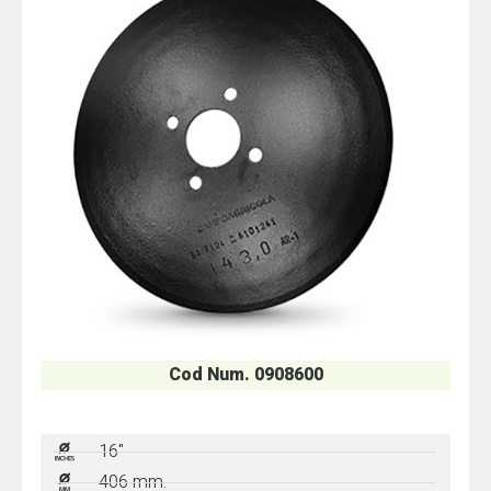
Cod Num. 0908600
16"
406 mm.