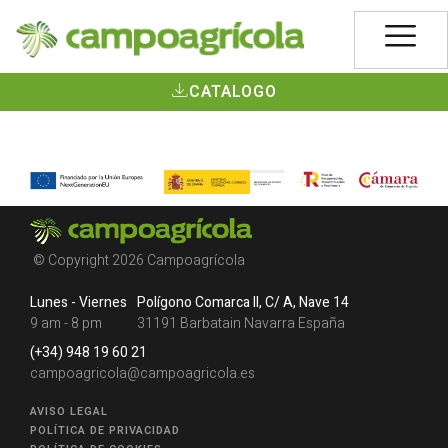
CATALOGO
© Copyright 2026 Campoagrícola
Lunes - Viernes
Polígono Comarca II, C/ A, Nave 14
9 am - 8 pm
31191 Barbatain Navarra España
(+34) 948 19 60 21
campoagricola@campoagricola.es
AVISO LEGAL
POLÍTICA DE PRIVACIDAD