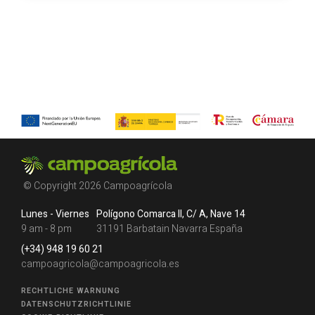
© Copyright 2026 Campoagrícola
Lunes - Viernes
Polígono Comarca II, C/ A, Nave 14
9 am - 8 pm
31191 Barbatain Navarra España
(+34) 948 19 60 21
campoagricola@campoagricola.es
RECHTLICHE WARNUNG
DATENSCHUTZRICHTLINIE