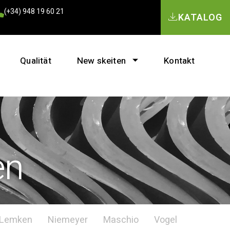
(+34) 948 19 60 21
KATALOG
Qualität
New skeiten
Kontakt
en
Lemken
Niemeyer
Maschio
Vogel