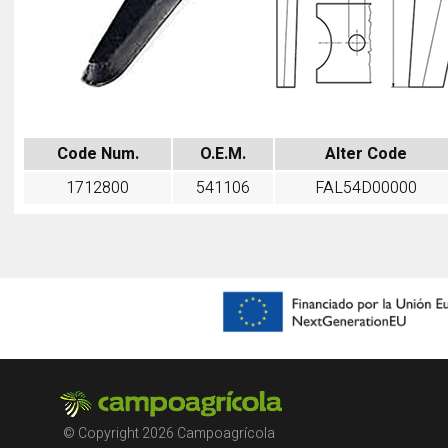
Code Num.
O.E.M.
Alter Code
1712800
541106
FAL54D00000
© Copyright 2026 Campoagrícola