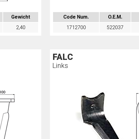
Gewicht
Code Num.
O.E.M.
2,40
1712700
522037
FALC
Links