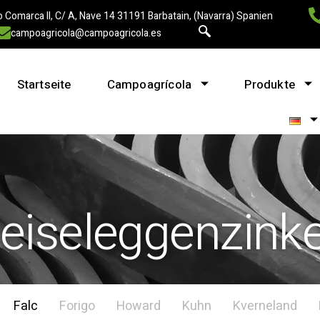
 Comarca II, C/ A, Nave 14 31191 Barbatain, (Navarra) Spanien
campoagricola@campoagricola.es
Startseite
Campoagrícola
Produkte
eiseleggenzink
Falc
Forigo
Howard
Kuhn
Kverneland