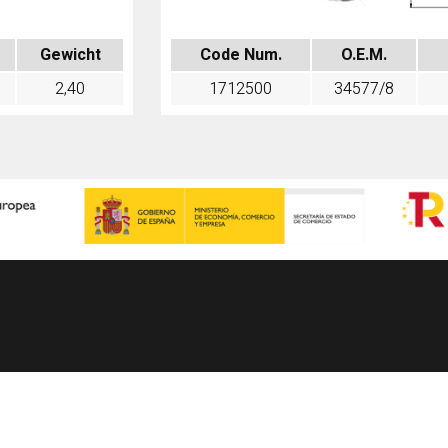
Gewicht
Code Num.
O.E.M.
2,40
1712500
34577/8