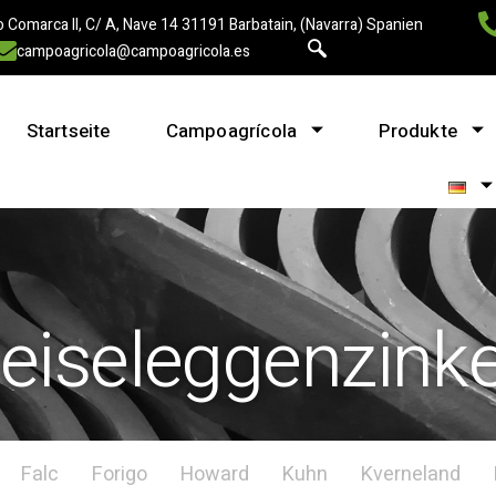
 Comarca II, C/ A, Nave 14 31191 Barbatain, (Navarra) Spanien
campoagricola@campoagricola.es
Startseite
Campoagrícola
Produkte
eiseleggenzink
Falc
Forigo
Howard
Kuhn
Kverneland