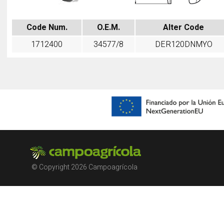
Code Num.
O.E.M.
Alter Code
1712400
34577/8
DER120DNMYO
© Copyright 2026 Campoagrícola