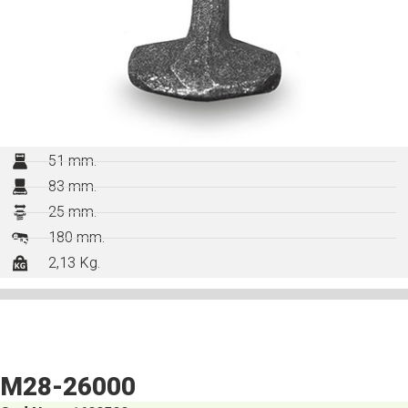
51 mm.
83 mm.
25 mm.
180 mm.
2,13 Kg.
M28-26000