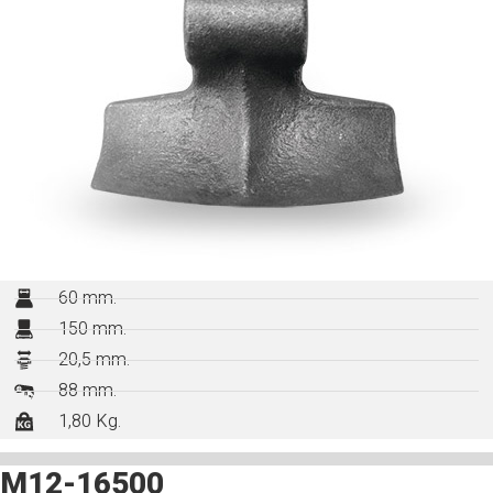
60 mm.
150 mm.
20,5 mm.
88 mm.
1,80 Kg.
M12-16500