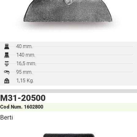
40 mm.
140 mm.
16,5 mm.
95 mm.
1,15 Kg.
M31-20500
Cod Num. 1602800
Berti