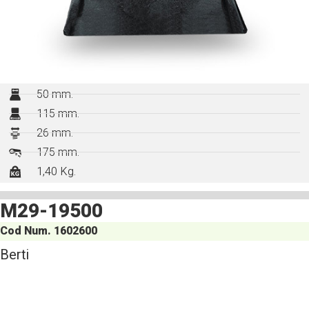
50 mm.
115 mm.
26 mm.
175 mm.
1,40 Kg.
M29-19500
Cod Num. 1602600
Berti