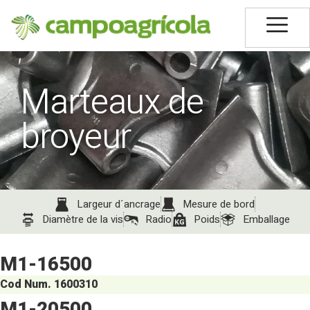
Marteaux de
broyeur
Largeur d´ancrage
Mesure de bord​
Diamètre de la vis​
Radio
Poids
Emballage
M1-16500
Cod Num. 1600310
M1-20500