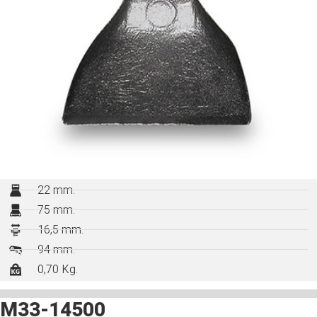
22 mm.
75 mm.
16,5 mm.
94 mm.
0,70 Kg.
M33-14500