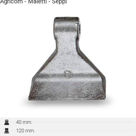
Agricom - Maletti - Seppi
40 mm.
120 mm.