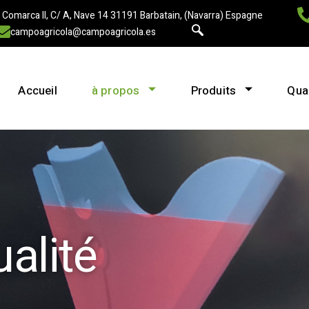
 Comarca II, C/ A, Nave 14 31191 Barbatain, (Navarra) Espagne
campoagricola@campoagricola.es
Accueil
à propos
Produits
Qual
ualité