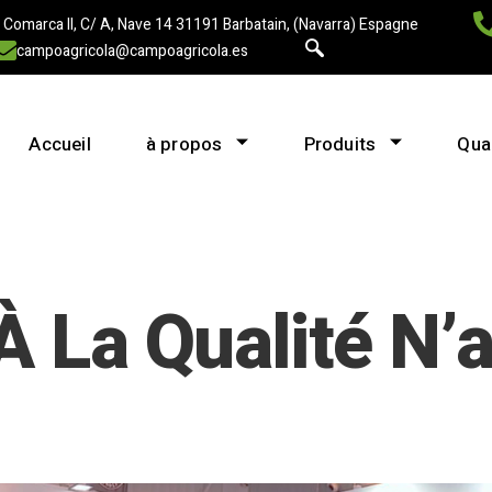
 Comarca II, C/ A, Nave 14 31191 Barbatain, (Navarra) Espagne
campoagricola@campoagricola.es
Accueil
à propos
Produits
Qual
À La Qualité N’