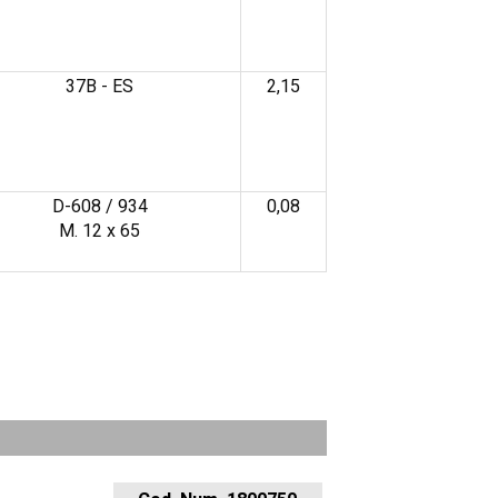
37B - ES
2,15
D-608 / 934
0,08
M. 12 x 65