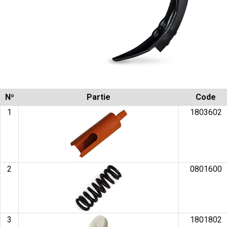
Nº
Partie
Code
1
1803602
2
0801600
3
1801802