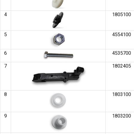
4
1805100
5
4554100
6
4535700
7
1802405
8
1803100
9
1803200