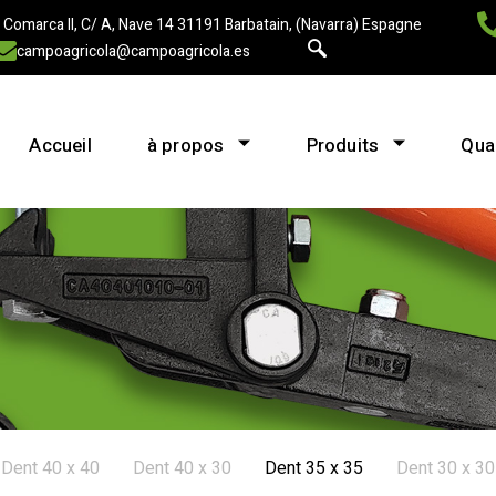
 Comarca II, C/ A, Nave 14 31191 Barbatain, (Navarra) Espagne
campoagricola@campoagricola.es
Accueil
à propos
Produits
Qual
Dent 40 x 40
Dent 40 x 30
Dent 35 x 35
Dent 30 x 30