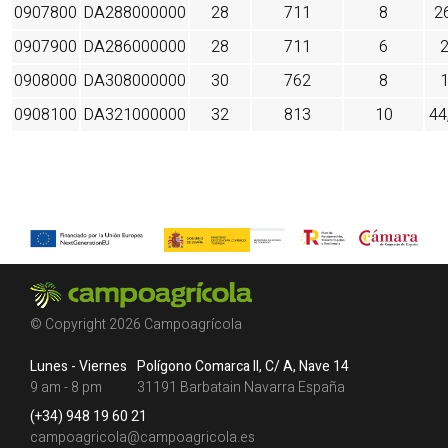
0907800
DA288000000
28
711
8
2
0907900
DA286000000
28
711
6
0908000
DA308000000
30
762
8
0908100
DA321000000
32
813
10
44
© Copyright 2026 Campoagrícola
Lunes - Viernes
Polígono Comarca II, C/ A, Nave 14
9 am - 8 pm
31191 Barbatain Navarra España
(+34) 948 19 60 21
campoagricola@campoagricola.es