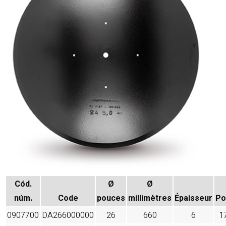
Cód.
Ø
Ø
núm.
Code
pouces
millimètres
Épaisseur
Po
0907700
DA266000000
26
660
6
1