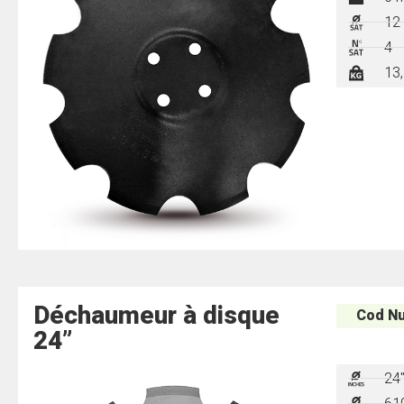
12
4
13,
Déchaumeur à disque
Cod Nu
24”
24
61