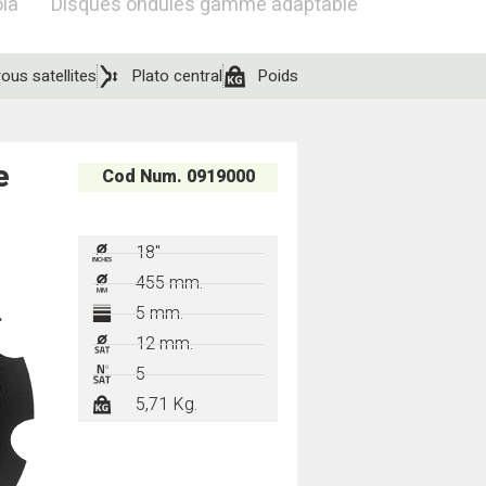
la
Disques ondulés gamme adaptable
ous satellites
Plato central
Poids
e
Cod Num. 0919000
18"
455 mm.
5 mm.
12 mm.
5
5,71 Kg.