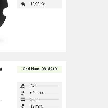
10,98 Kg.
e
Cod Num. 0914210
24"
610 mm.
5 mm.
12 mm.