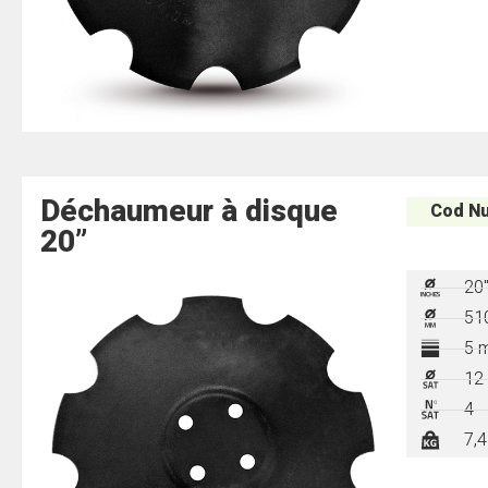
Déchaumeur à disque
Cod Nu
20”
20
51
5 
12
4
7,4