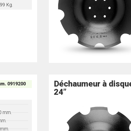
99 Kg.
Déchaumeur à disqu
m. 0919200
24”
"
0 mm.
mm.
 mm.