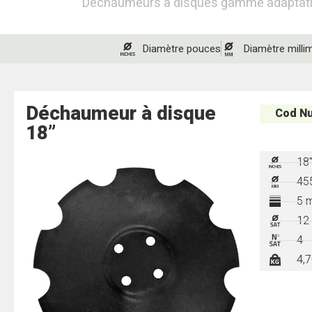
Déchaumeurs à disques gamme adaptat
Diamètre pouces
Diamètre milli
Déchaumeur à disque
Cod Nu
18”
18
45
5 
12
4
4,7