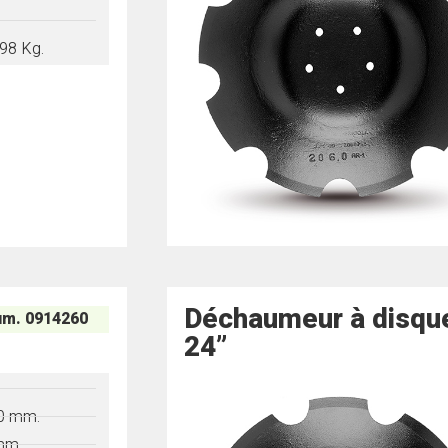
98 Kg.
Déchaumeur à disqu
m. 0914260
24”
"
0 mm.
mm.