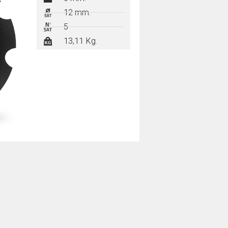
12 mm.
5
13,11 Kg.