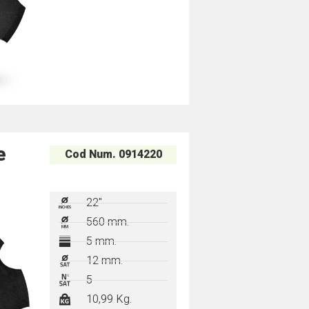
e
Cod Num. 0914220
22"
560 mm.
5 mm.
12 mm.
5
10,99 Kg.