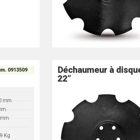
Déchaumeur à disqu
m. 0913509
22”
"
0 mm.
mm.
 mm.
9 Kg.