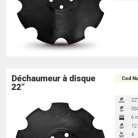
Déchaumeur à disque
Cod Nu
22”
22
56
6 
12
4