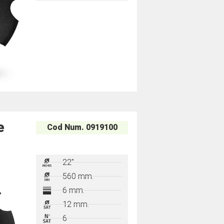
e
Cod Num. 0919100
22"
560 mm.
6 mm.
12 mm.
6