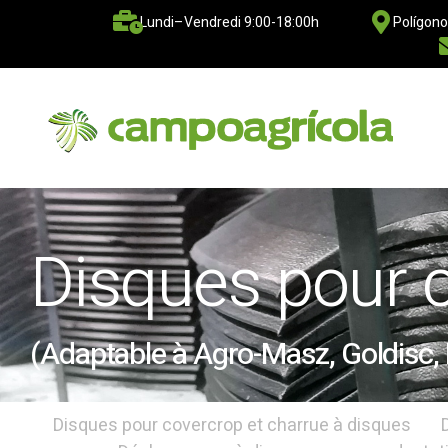
Lundi–Vendredi 9:00-18:00h
Polígono
Disques pour 
(Adaptable à Agro-Masz, Goldisc
Disques pour covercrop et charrue à disques