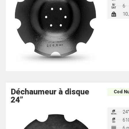
6
10,
Déchaumeur à disque
Cod Nu
24”
24
61
6 