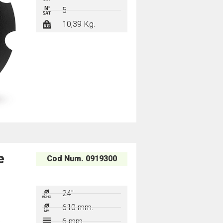
5
10,39 Kg.
e
Cod Num. 0919300
24"
610 mm.
6 mm.