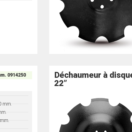
Déchaumeur à disqu
m. 0914250
22”
"
0 mm.
mm.
 mm.