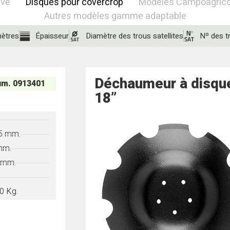
ive
Disques pour covercrop
Modèles Campoagríco
Autres modèles gamme adaptable
mètres
Épaisseur
Diamètre des trous satellites
Nº des tr
Déchaumeur à disqu
m. 0913401
18”
"
5 mm.
mm.
 mm.
0 Kg.