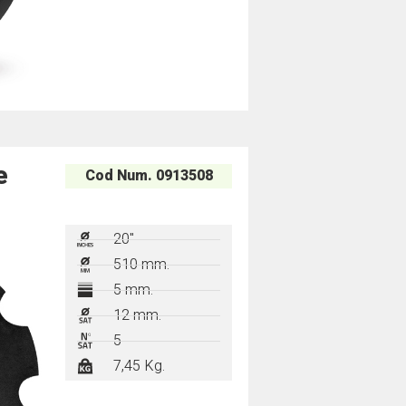
e
Cod Num. 0913508
20"
510 mm.
5 mm.
12 mm.
5
7,45 Kg.