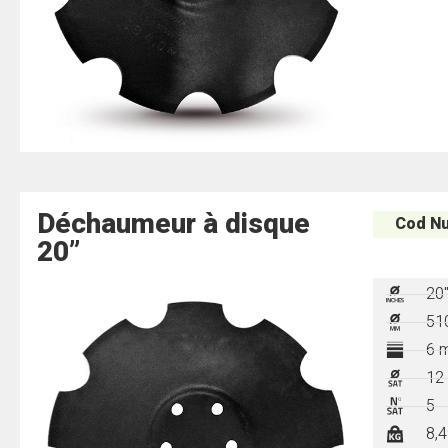
Déchaumeur à disque
Cod Nu
20”
20
51
6 
12
5
8,4