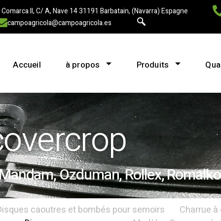
 Comarca II, C/ A, Nave 14 31191 Barbatain, (Navarra) Espagne
campoagricola@campoagricola.es
Accueil
à propos
Produits
Qual
covercrop
, Mandam, Ozduman, Rollex, Romalko
Disques caoutres et bombés pour semoirs
Charrue à