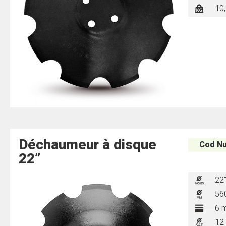
10,
Déchaumeur à disque
Cod Nu
22”
22
56
6 
12