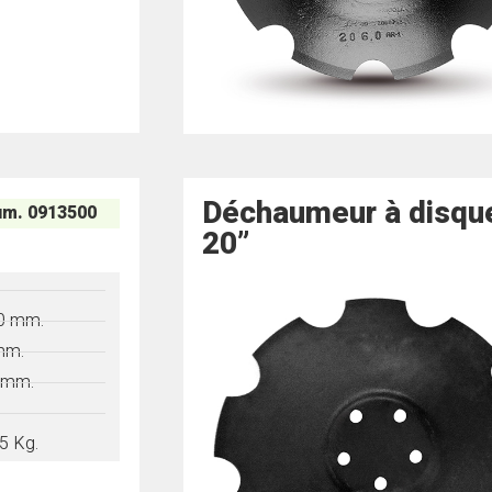
Déchaumeur à disqu
m. 0913500
20”
"
0 mm.
mm.
 mm.
5 Kg.