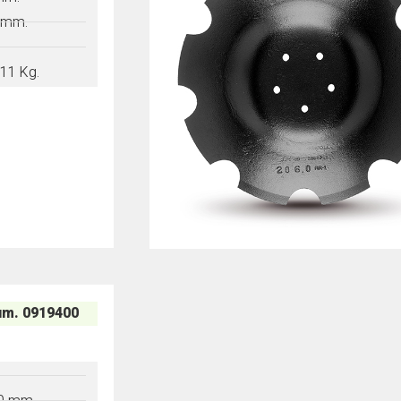
 mm.
11 Kg.
m. 0919400
"
0 mm.