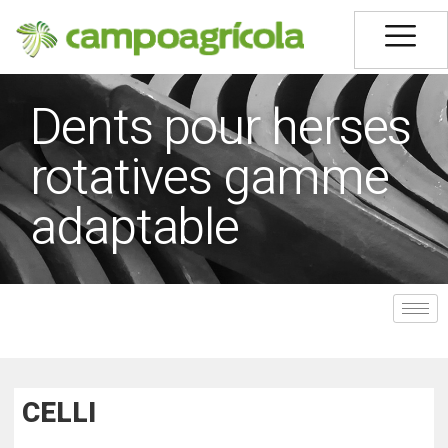
Dents pour herses
rotatives gamme
adaptable
CELLI