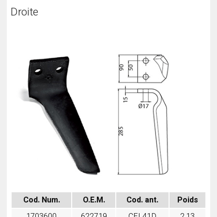
Droite
Cod. Num.
O.E.M.
Cod. ant.
Poids
1703600
622719
CEL41D
2,13