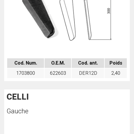
Cod. Num.
O.E.M.
Cod. ant.
Poids
1703800
622603
DER12D
2,40
CELLI
Gauche