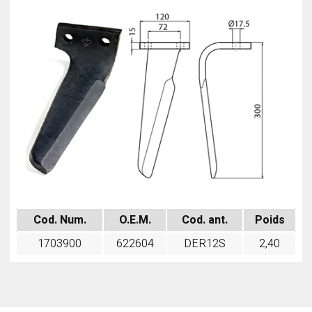
Cod. Num.
O.E.M.
Cod. ant.
Poids
1703900
622604
DER12S
2,40