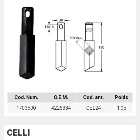
Cod. Num.
O.E.M.
Cod. ant.
Poids
1703500
4225384
CEL24
1,05
CELLI