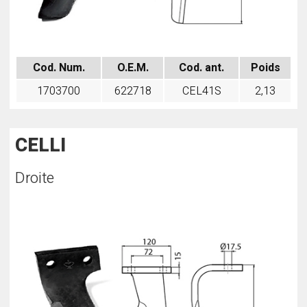
Cod. Num.
O.E.M.
Cod. ant.
Poids
1703700
622718
CEL41S
2,13
CELLI
Droite