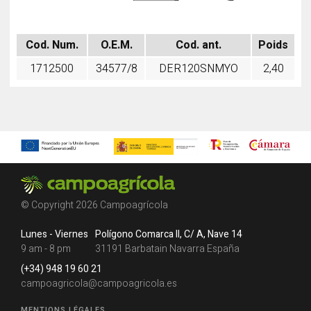
Cod. Num.
O.E.M.
Cod. ant.
Poids
1712500
34577/8
DER120SNMYO
2,40
© Copyright 2026 Campoagrícola
Lunes - Viernes
Polígono Comarca II, C/ A, Nave 14
9 am - 8 pm
31191 Barbatain Navarra España
(+34) 948 19 60 21
campoagricola@campoagricola.es
MENTIONS LÉGALES