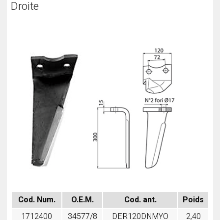
Droite
Cod. Num.
O.E.M.
Cod. ant.
Poids
1712400
34577/8
DER120DNMYO
2,40