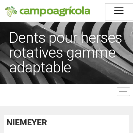
Dents pour herses
rotatives gamme
adaptable
NIEMEYER